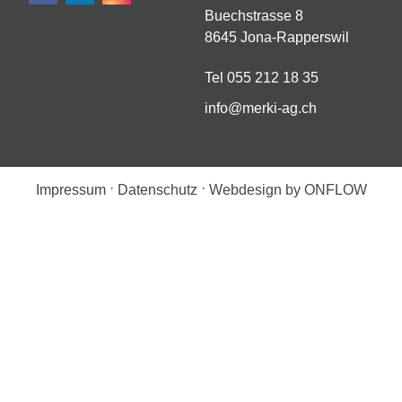
Buechstrasse 8
8645 Jona-Rapperswil
Tel 055 212 18 35
nf
m
rk
-
g
ch
·
·
Impressum
Datenschutz
Webdesign by ONFLOW