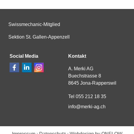
Swissmechanic-Mitglied
Sektion St. Gallen-Appenzell
Social Media
Kontakt
A. Merki AG
Buechstrasse 8
8645 Jona-Rapperswil
Tel 055 212 18 35
nf
m
rk
-
g
ch
·
·
Impressum
Datenschutz
Webdesign by ONFLOW