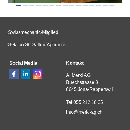
Swissmechanic-Mitglied
Sektion St. Gallen-Appenzell
Social Media
Kontakt
A. Merki AG
Buechstrasse 8
8645 Jona-Rapperswil
Tel 055 212 18 35
nf
m
rk
-
g
ch